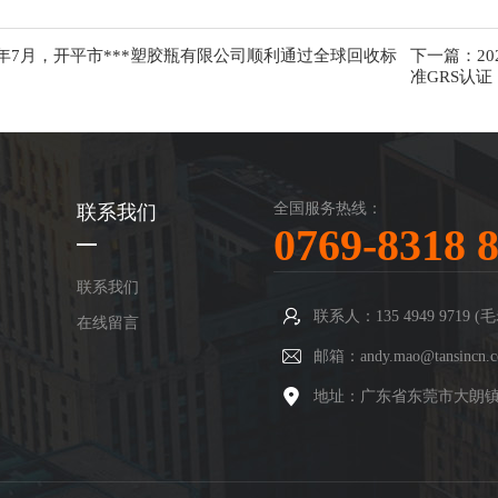
5年7月，开平市***塑胶瓶有限公司顺利通过全球回收标
下一篇：2
准GRS认证
全国服务热线：
联系我们
0769-8318 
联系我们
联系人：135 4949 9719 (
在线留言
邮箱：andy.mao@tansincn.
地址：广东省东莞市大朗镇景