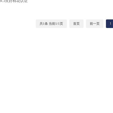
BCI良好棉花认证
1
共1条 当前1/1页
首页
前一页